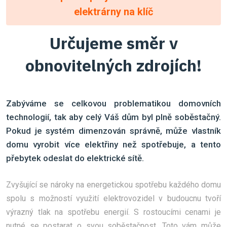
elektrárny na klíč
Určujeme směr v
obnovitelných zdrojích!
Zabýváme se celkovou problematikou domovních
technologií, tak aby celý Váš dům byl plně soběstačný.
Pokud je systém dimenzován správně, může vlastník
domu vyrobit více elektřiny než spotřebuje, a tento
přebytek odeslat do elektrické sítě.
Zvyšující se nároky na energetickou spotřebu každého domu
spolu s možností využití elektrovozidel v budoucnu tvoří
výrazný tlak na spotřebu energií. S rostoucími cenami je
nutné se postarat o svou soběstačnost. Toto vám může