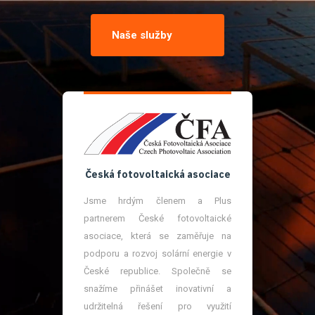
Naše služby
Česká fotovoltaická asociace
Jsme hrdým členem a Plus
partnerem České fotovoltaické
asociace, která se zaměřuje na
podporu a rozvoj solární energie v
České republice. Společně se
snažíme přinášet inovativní a
udržitelná řešení pro využití