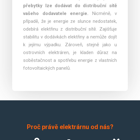
přebytky lze dodávat do distribuční sítě
vašeho dodavatele energie.
Nicméně, v
případě, že je energie ze slunce nedostatek,
odebírá elektřinu z distribuční sítě. Zajišťuje
stabilitu v dodávkách elektřiny a nemůže dojít
k jejímu výpadku. Zároveň, stejně jako u
ostrovních elektráren, je kladen důraz na
soběstačnost a spotřebu energie z vlastních
fotovoltaických panelů.
Proč právě elektrárnu od nás?