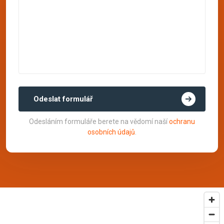
Odeslat formulář
Odesláním formuláře berete na vědomí naší
ochranu
osobních údajů
.