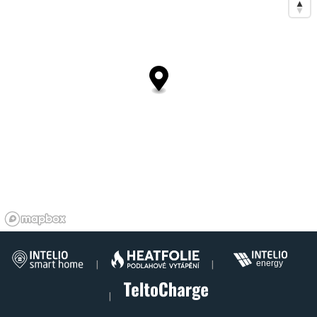
|
|
|