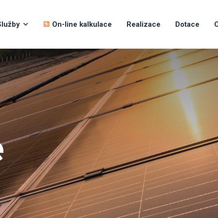
Služby
On-line kalkulace
Realizace
Dotace
O
e