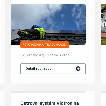
FOTOVOLTAIKA
TELTOCHARGE
CZ, Zlínský kraj - Veselá u Zlína
Detail realizace
Ostrovní systém Victron na