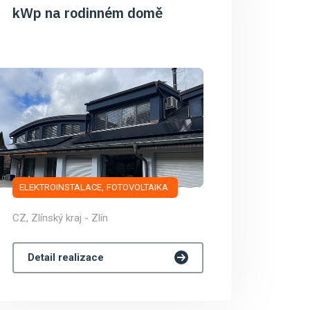
kWp na rodinném domě
ELEKTROINSTALACE
FOTOVOLTAIKA
CZ, Zlínský kraj - Zlín
Detail realizace