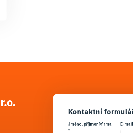
r.o.
Kontaktní formulá
Jméno, příjmení/firma
E-mail
*