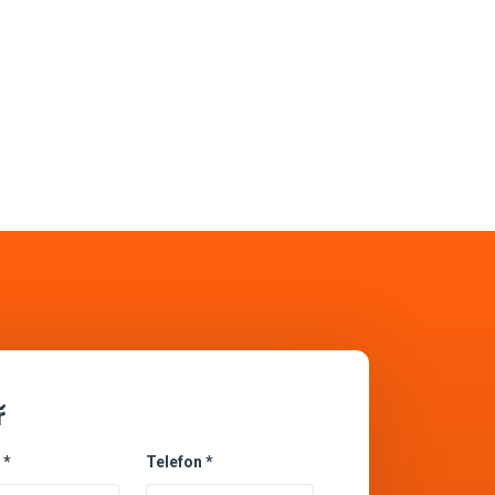
ř
 *
Telefon *