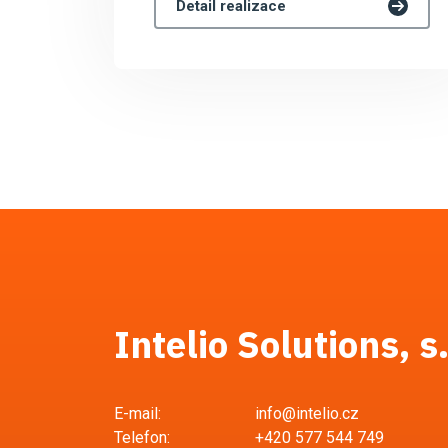
Detail realizace
Intelio Solutions, s.
E-mail:
info
Telefon:
+420 577 544 749