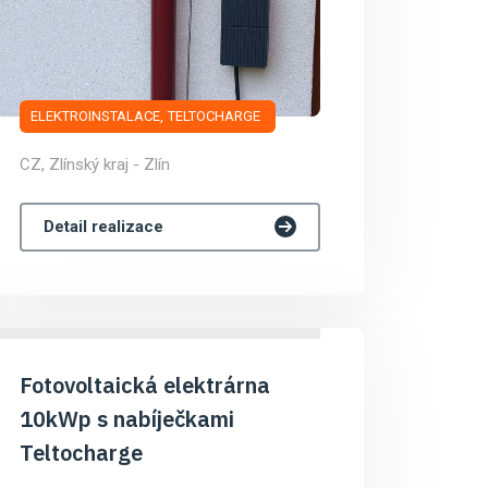
ELEKTROINSTALACE
TELTOCHARGE
CZ, Zlínský kraj - Zlín
Detail realizace
Fotovoltaická elektrárna
10kWp s nabíječkami
Teltocharge