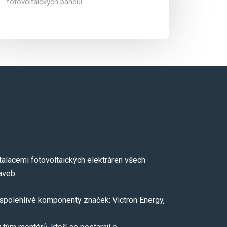
fotovoltaických panelů.
alacemi fotovoltaických elektráren všech
aveb.
spolehlivé komponenty značek: Victron Energy,