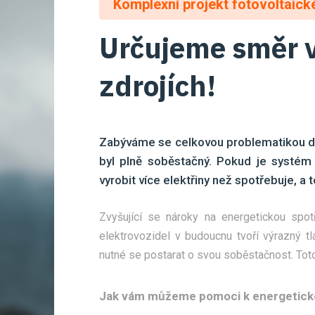
Komplexní projekt fotovoltaické
Určujeme směr v
zdrojích!
Zabýváme se celkovou problematikou do
byl plně soběstačný. Pokud je systé
vyrobit více elektřiny než spotřebuje, a 
Zvyšující se nároky na energetickou spo
elektrovozidel v budoucnu tvoří výrazný tl
nutné se postarat o svou soběstačnost. Toto
Jak vám můžeme pomoci k energetick