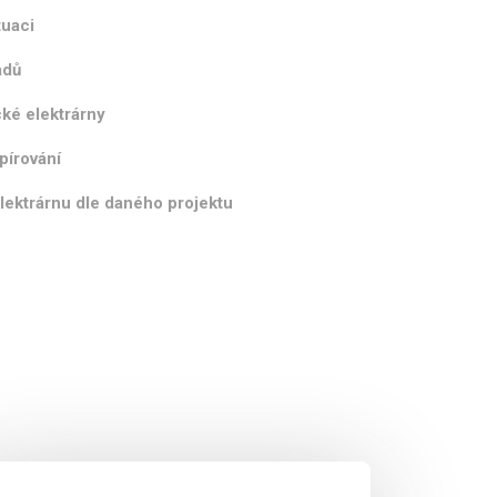
tuaci
adů
cké elektrárny
pírování
elektrárnu dle daného projektu