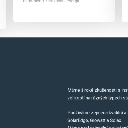
neustálého zdražování energií.
Máme široké zkušenosti s inst
velikostí na různých typech st
Používáme zejména kvalitní a 
SolarEdge, Growatt a Solax.