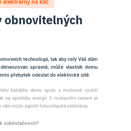
 elektrárny na klíč
 obnovitelných
movních technologií, tak aby celý Váš dům
m dimenzován správně, může vlastník domu
tento přebytek odeslat do elektrické sítě.
třebu každého domu spolu s možností využití
ak na spotřebu energií. S rostoucími cenami je
 vám může zajistit fotovoltaická elektrárna.
é soběstačnosti?