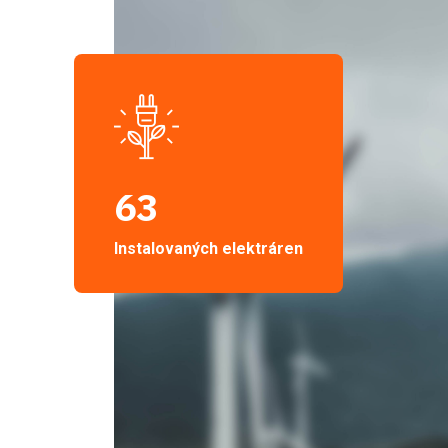
63
Instalovaných elektráren