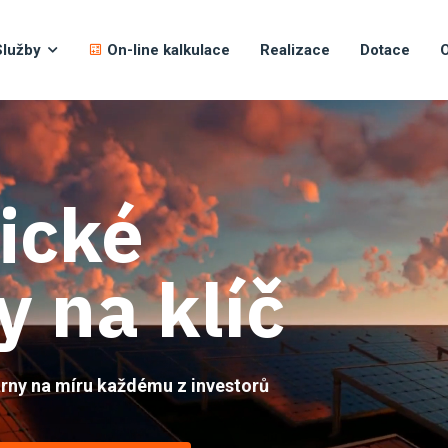
Služby
On-line kalkulace
Realizace
Dotace
O
ické
y na klíč
árny na míru každému z investorů