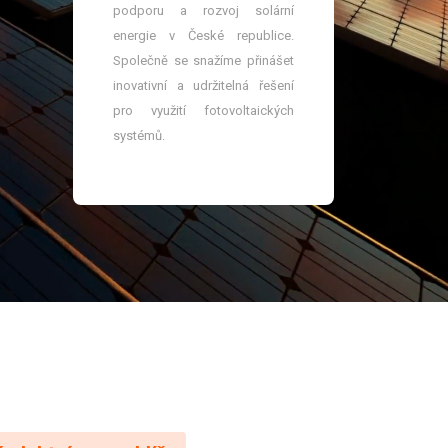
podporu a rozvoj solární
energie v České republice.
Společně se snažíme přinášet
inovativní a udržitelná řešení
pro využití fotovoltaických
systémů.