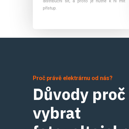
distribuční síť, a proto je nutné k ní mít
přístup.
Proč právě elektrárnu od nás?
Důvody proč
vybrat