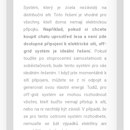
Systém, který je zcela nezávislý na
distribuční síti. Toto řešení je vhodné pro
všechny, kteří doma nemají elektrickou
přípojku.
Například, pokud si chcete
koupit chatu uprostřed lesa a není zde
dostupné připojení k elektrické síti, off-
grid systém je ideální řešení.
Pokud
toužíte po stoprocentní samostatnosti a
soběstačnosti, bude tento systém pro vás
ideálním řešením. I když jste momentálně k
sítí připojeni, můžete se z ní odpojit a
generovat svou vlastní energii. Tudíž, pro
off-grid systém se mohou rozhodnout
všichni, kteří buďto nemají přístup k sítí,
nebo na ni nechtějí být závislí. V případě, že
se pro tento ostrovní systém rozhodnete,
nemusíte se bát výpadků elektřiny ani