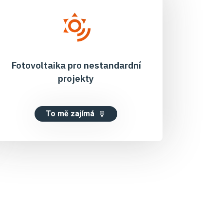
Fotovoltaika pro nestandardní
projekty
To mě zajímá