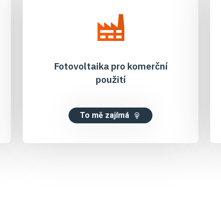
Fotovoltaika pro komerční
použití
To mě zajímá