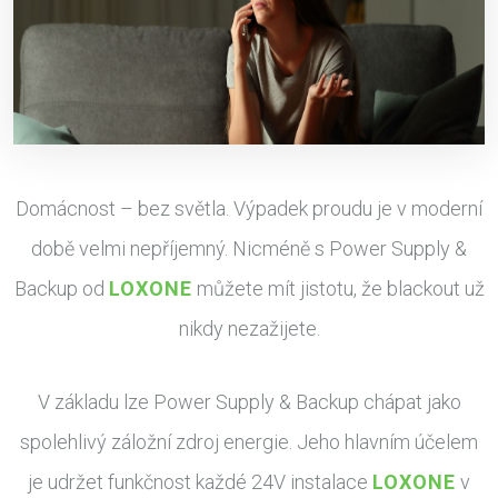
Domácnost – bez světla. Výpadek proudu je v moderní
době velmi nepříjemný. Nicméně s Power Supply &
Backup od
LOXONE
můžete mít jistotu, že blackout už
nikdy nezažijete.
V základu lze Power Supply & Backup chápat jako
spolehlivý záložní zdroj energie. Jeho hlavním účelem
je udržet funkčnost každé 24V instalace
LOXONE
v