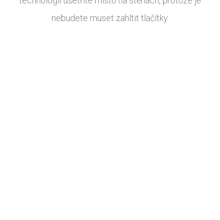
technologií ušetříte místo na stěnách, protože je
nebudete muset zahltit tlačítky.