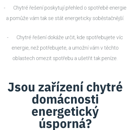
- Chytré řešení poskytují přehled o spotřebě energie
a pomůže vám tak se stát energeticky soběstačnější.
- Chytré řešení dokáže určit, kde spotřebujete víc
energie, než potřebujete, a umožní vám v těchto
oblastech omezit spotřebu a ušetřit tak peníze.
Jsou zařízení chytré
domácnosti
energetický
úsporná?