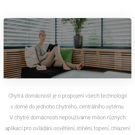
Chytrá domácnost je o propojení všech technologií
v domě do jednoho chytrého, centrálního sytému.
V chytré domácnosti nepoužíváme milion různých
aplikací pro ovládání osvětlení, stínění, topení, chlazení