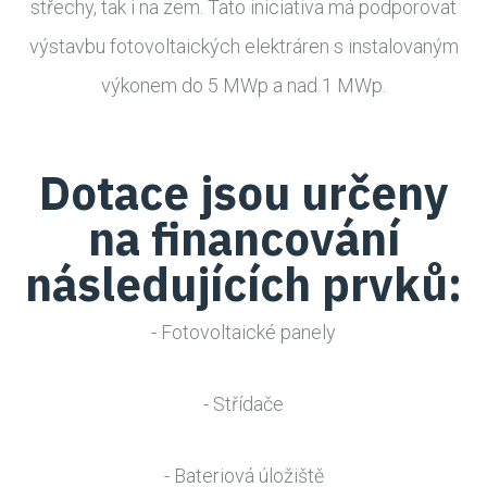
střechy, tak i na zem. Tato iniciativa má podporovat
výstavbu fotovoltaických elektráren s instalovaným
výkonem do 5 MWp a nad 1 MWp.
Dotace jsou určeny
na financování
následujících prvků:
- Fotovoltaické panely
- Střídače
- Bateriová úložiště