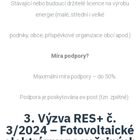
Stávající nebo budoucí držitelé licence na výrobu
energie (malé, střední i velké
podniky, obce, příspěvkové organizace obcí apod.)
Míra podpory?
· Maximální míra podpory – do 50%
· Podpora je poskytována ex-post (tzn. zpětně).
3. Výzva RES+ č.
3/2024 – Fotovoltaické