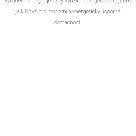
vyrobená energie je vždy využita co nejefektivněji, což
je klíčové pro moderní a energeticky úsporné
domácnosti.