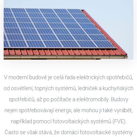
V moderní budově je celá řada elektrických spotřebičů,
od osvětlení, topných systémů, ledniček a kuchyňských
spotřebičů, až po počítače a elektromobily. Budovy
nejen spotřebovávají energii, ale mohou ji také vyrábět,
například pomocí fotovoltaických systémů (FVE).
Často se však stává, že domácí fotovoltaické systémy