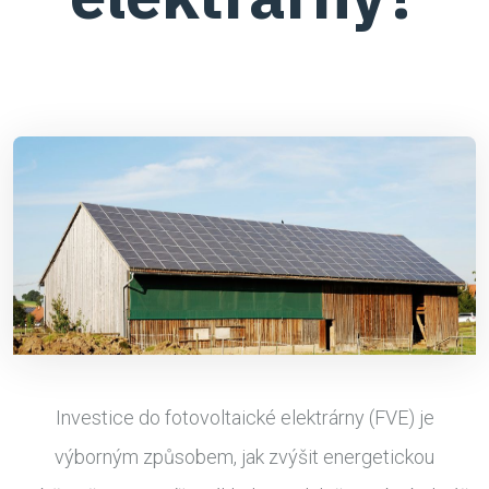
Investice do fotovoltaické elektrárny (FVE) je
výborným způsobem, jak zvýšit energetickou