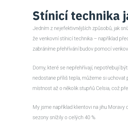
Stínicí technika 
Jedním z nejefektivnějších způsobů, jak sní
že venkovní stínicí technika – například př
zabráníme přehřívání budov pomocí venkovní
Domy, které se nepřehřívají, nepotřebují bý
nedostane příliš tepla, můžeme si uchovat př
místnost až o několik stupňů Celsia, což př
My jsme například klientovi na jihu Moravy 
sezony snížily o celých 40 %.