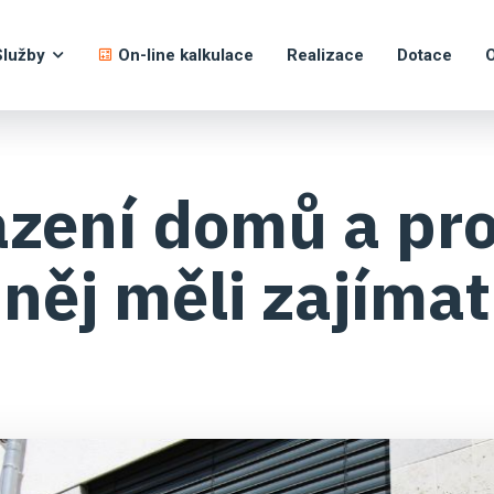
Služby
On-line kalkulace
Realizace
Dotace
O
azení domů a pro
něj měli zajímat