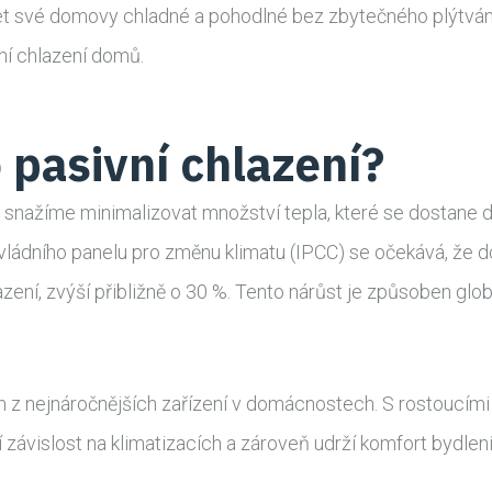
et své domovy chladné a pohodlné bez zbytečného plýtvání 
ní chlazení domů.
 pasivní chlazení?
 snažíme minimalizovat množství tepla, které se dostane d
ivládního panelu pro změnu klimatu (IPCC) se očekává, že 
ní, zvýší přibližně o 30 %. Tento nárůst je způsoben glob
ím z nejnáročnějších zařízení v domácnostech. S rostoucím
í závislost na klimatizacích a zároveň udrží komfort bydlení