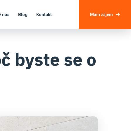
 nás
Blog
Kontakt
Mám zájem
č byste se o