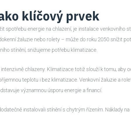
jako klíčový prvek
žit spotřebu energie na chlazení, je instalace venkovního s
edokenní žaluzie nebo rolety – může do roku 2050 snížit pot
ho stínění, snižujeme potřebu klimatizace.
t intenzivně chlazeny. Klimatizace totiž slouží k tomu, ab
íjemnou teplotu i bez klimatizace. Venkovní žaluzie a rolet
edstavuje významnou úsporu energie a financí.
dodatečně instalovali stínění s chytrým řízením. Náklady na