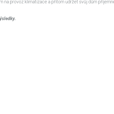
a provoz klimatizace a přitom udržet svůj dům příjemně ch
výsledky.