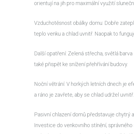
orientují na jih pro maximální využití slunečn
Vzduchotěsnost obálky domu: Dobře zateplené
teplo venku a chlad uvnitř. Naopak to fungu
Další opatření: Zelená střecha, světlá bar
také přispět ke snížení přehřívání budovy.
Noční větrání: V horkých letních dnech je e
a ráno je zavřete, aby se chlad udržel uvnitř.
Pasivní chlazení domů představuje chytrý a 
Investice do venkovního stínění, správného 