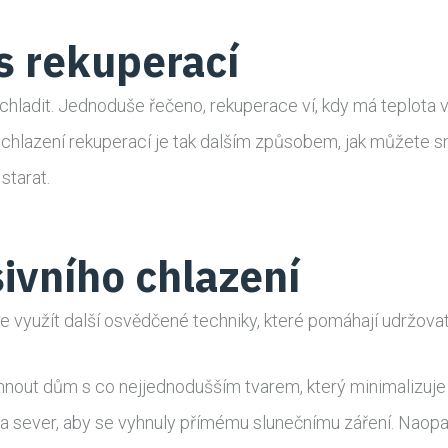
 s rekuperací
chladit. Jednoduše řečeno, rekuperace ví, kdy má teplota v
í chlazení rekuperací je tak dalším způsobem, jak můžete s
starat.
ivního chlazení
 využít další osvědčené techniky, které pomáhají udržova
hnout dům s co nejjednodušším tvarem, který minimalizuje t
na sever, aby se vyhnuly přímému slunečnímu záření. Naopa