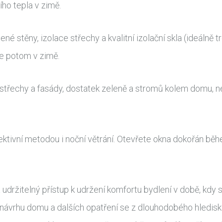
ího tepla v zimě.
 stěny, izolace střechy a kvalitní izolační skla (ideálně t
je potom v zimě.
va střechy a fasády, dostatek zeleně a stromů kolem domu,
fektivní metodou i noční větrání. Otevřete okna dokořán bě
udržitelný přístup k udržení komfortu bydlení v době, kdy se
návrhu domu a dalších opatření se z dlouhodobého hlediska v