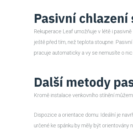
Pasivní chlazení
Rekuperace Leaf umožňuje v létě i pasivně 
ještě před tím, než teplota stoupne. Pasivn
pracuje automaticky a vy se nemusíte o nic 
Další metody pas
Kromě instalace venkovního stínění můžeme
Dispozice a orientace domu: Ideální je navr
určené ke spánku by měly být orientovány 