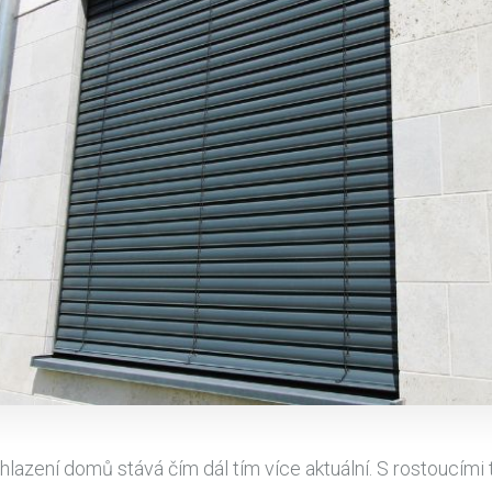
hlazení domů stává čím dál tím více aktuální. S rostoucími 