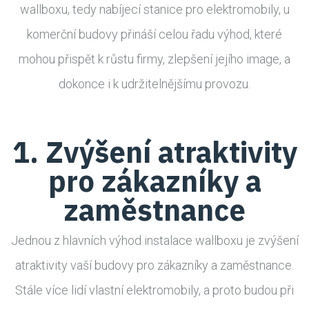
wallboxu, tedy nabíjecí stanice pro elektromobily, u
komerční budovy přináší celou řadu výhod, které
mohou přispět k růstu firmy, zlepšení jejího image, a
dokonce i k udržitelnějšímu provozu.
1. Zvýšení atraktivity
pro zákazníky a
zaměstnance
Jednou z hlavních výhod instalace wallboxu je zvýšení
atraktivity vaší budovy pro zákazníky a zaměstnance.
Stále více lidí vlastní elektromobily, a proto budou při