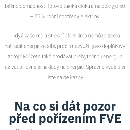
běžné domácnosti fotovoltaická elektrárna pokryje 50
–⁠ 75 % roční spotřeby elektřiny.
I když vaše malá střešní elektrárna nemůže zcela
nahradit energii ze sítě, proč ji nevyužít jako doplňkový
zdroj? Můžete také prodávat přebytečnou energii a
užívat si levnější náklady na energie. Správné využití si
jistě najde každý.
Na co si dát pozor
před pořízením FVE