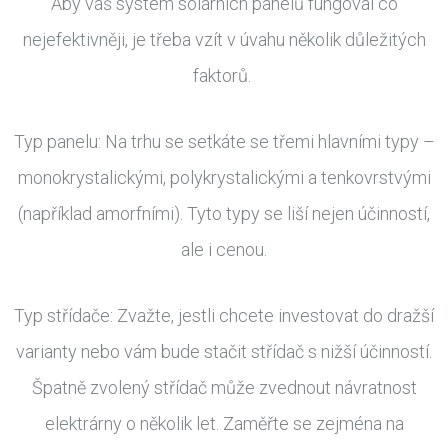
Aby váš systém solárních panelů fungoval co
nejefektivněji, je třeba vzít v úvahu několik důležitých
faktorů.
Typ panelu: Na trhu se setkáte se třemi hlavními typy –
monokrystalickými, polykrystalickými a tenkovrstvými
(například amorfními). Tyto typy se liší nejen účinností,
ale i cenou.
Typ střídače: Zvažte, jestli chcete investovat do dražší
varianty nebo vám bude stačit střídač s nižší účinností.
Špatně zvolený střídač může zvednout návratnost
elektrárny o několik let. Zaměřte se zejména na