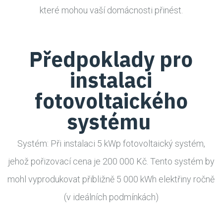
které mohou vaší domácnosti přinést.
Předpoklady pro
instalaci
fotovoltaického
systému
Systém: Při instalaci 5 kWp fotovoltaický systém,
jehož pořizovací cena je 200 000 Kč. Tento systém by
mohl vyprodukovat přibližně 5 000 kWh elektřiny ročně
(v ideálních podmínkách)