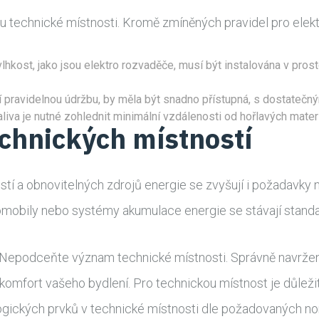
 technické místnosti. Kromě zmíněných pravidel pro elektr
 vlhkost, jako jsou elektro rozvaděče, musí být instalována v pros
ují pravidelnou údržbu, by měla být snadno přístupná, s dostatečn
liva je nutné zohlednit minimální vzdálenosti od hořlavých materi
echnických místností
stí a obnovitelných zdrojů energie se zvyšují i požadavky
tromobily nebo systémy akumulace energie se stávají stand
Nepodceňte význam technické místnosti. Správně navržený 
 komfort vašeho bydlení. Pro technickou místnost je důležit
logických prvků v technické místnosti dle požadovaných n