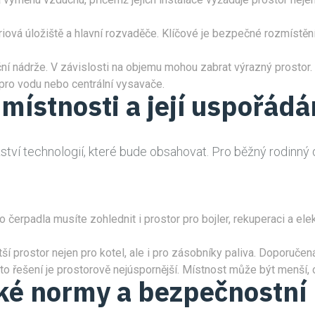
eriová úložiště a hlavní rozvaděče. Klíčové je bezpečné rozmístěn
ní nádrže. V závislosti na objemu mohou zabrat výrazný prostor.
y pro vodu nebo centrální vysavače.
 místnosti a její uspořádá
žství technologií, které bude obsahovat. Pro běžný rodinn
rpadla musíte zohlednit i prostor pro bojler, rekuperaci a elek
tší prostor nejen pro kotel, ale i pro zásobníky paliva. Doporuč
o řešení je prostorově nejúspornější. Místnost může být menší,
cké normy a bezpečnostní