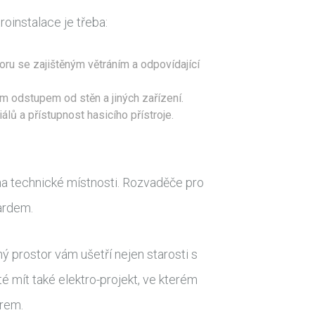
oinstalace je třeba:
toru se zajištěným větráním a odpovídající
ým odstupem od stěn a jiných zařízení.
álů a přístupnost hasicího přístroje.
 na technické místnosti. Rozvaděče pro
ardem.
prostor vám ušetří nejen starosti s
é mít také elektro-projekt, ve kterém
orem.