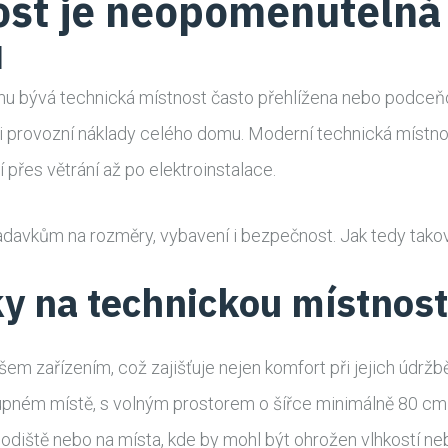
ost je neopomenutelná
u
mu bývá technická místnost často přehlížena nebo podceňov
 i provozní náklady celého domu. Moderní technická místnos
í přes větrání až po elektroinstalace.
adavkům na rozměry, vybavení i bezpečnost. Jak tedy tako
y na technickou místnost
em zařízením, což zajišťuje nejen komfort při jejich údržbě
upném místě, s volným prostorem o šířce minimálně 80 cm 
hodiště nebo na místa, kde by mohl být ohrožen vlhkostí n