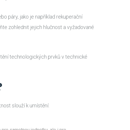
o páry, jako je například rekuperační
ňte zohlednit jejich hlučnost a vyžadované
stění technologických prvků v technické
?
nost slouží k umístění:
n pro samotnou jednotku, ale i pro