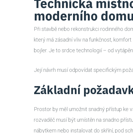
Technická místn
moderního dom
Při stavbě nebo rekonstrukci rodinného do
který má zásadní vliv na funkčnost, komfort
bojler. Je to srdce technologií – od vytápěn
Její návrh musí odpovídat specifickým pož
Základní požadavk
Prostor by měl umožnit snadný přístup ke vš
rozvaděč musí být umístěn na snadno příst
nábytkem nebo instalovat do skříní, pod sc