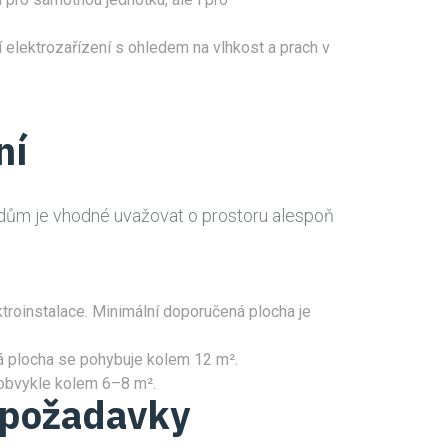
í elektrozařízení s ohledem na vlhkost a prach v
ní
ý dům je vhodné uvažovat o prostoru alespoň
troinstalace. Minimální doporučená plocha je
ená plocha se pohybuje kolem 12 m².
 obvykle kolem 6–8 m².
 požadavky