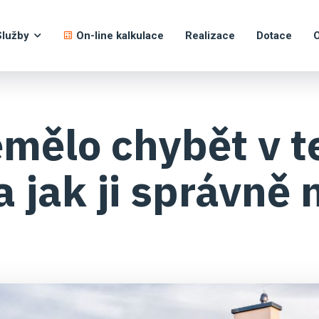
Služby
On-line kalkulace
Realizace
Dotace
O
emělo chybět v t
a jak ji správně