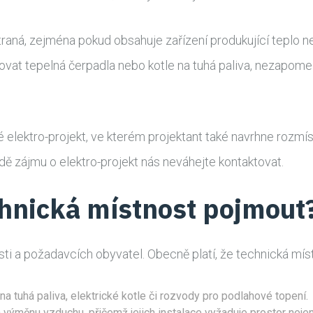
aná, zejména pokud obsahuje zařízení produkující teplo neb
lovat tepelná čerpadla nebo kotle na tuhá paliva, nezapome
é elektro-projekt, ve kterém projektant také navrhne rozmí
ě zájmu o elektro-projekt nás neváhejte kontaktovat.
chnická místnost pojmout
sti a požadavcích obyvatel. Obecně platí, že technická míst
na tuhá paliva, elektrické kotle či rozvody pro podlahové topení.
 a výměnu vzduchu, přičemž jejich instalace vyžaduje prostor neje