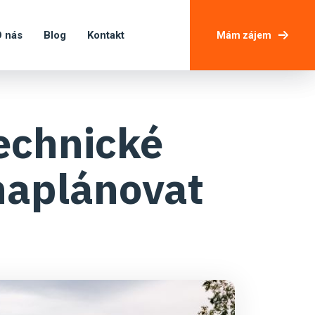
 nás
Blog
Kontakt
Mám zájem
echnické
 naplánovat